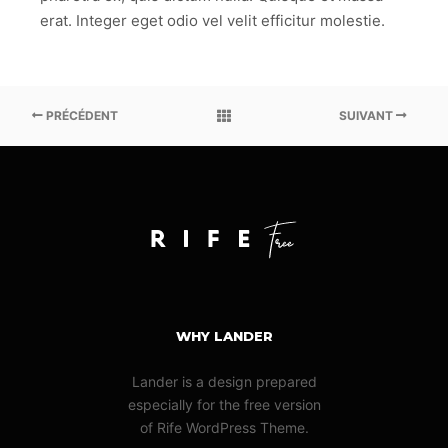
erat. Integer eget odio vel velit efficitur molestie.
PRÉCÉDENT
SUIVANT
WHY LANDER
Lander is a design prepared
especially for the free version
of Rife WordPress Theme.