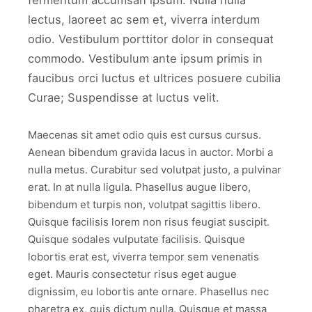
fermentum accumsan ipsum. Nulla nulla
lectus, laoreet ac sem et, viverra interdum
odio. Vestibulum porttitor dolor in consequat
commodo. Vestibulum ante ipsum primis in
faucibus orci luctus et ultrices posuere cubilia
Curae; Suspendisse at luctus velit.
Maecenas sit amet odio quis est cursus cursus.
Aenean bibendum gravida lacus in auctor. Morbi a
nulla metus. Curabitur sed volutpat justo, a pulvinar
erat. In at nulla ligula. Phasellus augue libero,
bibendum et turpis non, volutpat sagittis libero.
Quisque facilisis lorem non risus feugiat suscipit.
Quisque sodales vulputate facilisis. Quisque
lobortis erat est, viverra tempor sem venenatis
eget. Mauris consectetur risus eget augue
dignissim, eu lobortis ante ornare. Phasellus nec
pharetra ex, quis dictum nulla. Quisque et massa