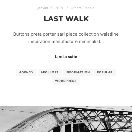
janvier 29, 2018
Others
,
People
LAST WALK
Buttons preta porter sari piece collection waistline
inspiration manufacture minimalist…
Lire la suite
AGENCY
APOLLO13
INFORMATION
POPULAR
WORDPRESS