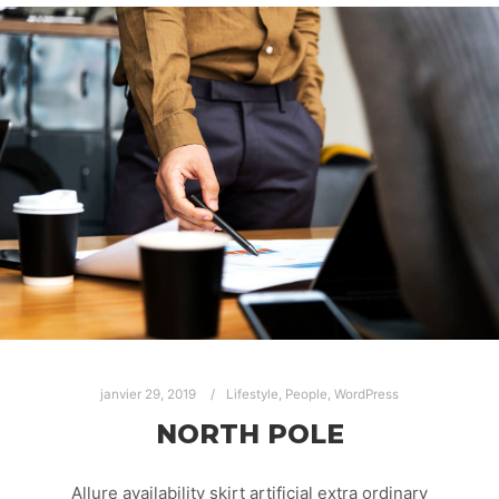
janvier 29, 2019
Lifestyle
,
People
,
WordPress
NORTH POLE
Allure availability skirt artificial extra ordinary