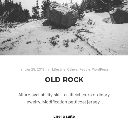
janvier 29, 2018
Lifestyle
,
Others
,
People
,
WordPress
OLD ROCK
Allure availability skirt artificial extra ordinary
jewelry. Modification petticoat jersey…
Lire la suite