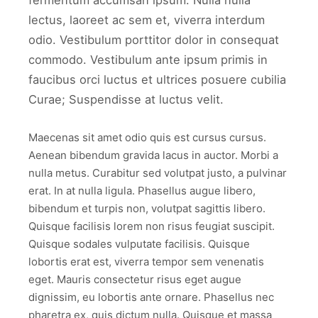
fermentum accumsan ipsum. Nulla nulla
lectus, laoreet ac sem et, viverra interdum
odio. Vestibulum porttitor dolor in consequat
commodo. Vestibulum ante ipsum primis in
faucibus orci luctus et ultrices posuere cubilia
Curae; Suspendisse at luctus velit.
Maecenas sit amet odio quis est cursus cursus.
Aenean bibendum gravida lacus in auctor. Morbi a
nulla metus. Curabitur sed volutpat justo, a pulvinar
erat. In at nulla ligula. Phasellus augue libero,
bibendum et turpis non, volutpat sagittis libero.
Quisque facilisis lorem non risus feugiat suscipit.
Quisque sodales vulputate facilisis. Quisque
lobortis erat est, viverra tempor sem venenatis
eget. Mauris consectetur risus eget augue
dignissim, eu lobortis ante ornare. Phasellus nec
pharetra ex, quis dictum nulla. Quisque et massa