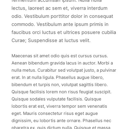
fermentum accumsan ipsum. Nulla nulla
lectus, laoreet ac sem et, viverra interdum
odio. Vestibulum porttitor dolor in consequat
commodo. Vestibulum ante ipsum primis in
faucibus orci luctus et ultrices posuere cubilia
Curae; Suspendisse at luctus velit.
Maecenas sit amet odio quis est cursus cursus.
Aenean bibendum gravida lacus in auctor. Morbi a
nulla metus. Curabitur sed volutpat justo, a pulvinar
erat. In at nulla ligula. Phasellus augue libero,
bibendum et turpis non, volutpat sagittis libero.
Quisque facilisis lorem non risus feugiat suscipit.
Quisque sodales vulputate facilisis. Quisque
lobortis erat est, viverra tempor sem venenatis
eget. Mauris consectetur risus eget augue
dignissim, eu lobortis ante ornare. Phasellus nec
pharetra ex, quis dictum nulla. Quisque et massa