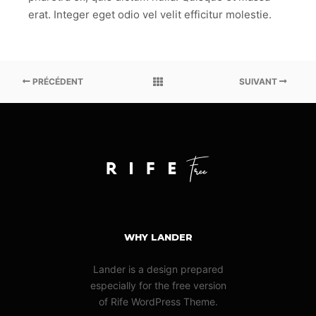
erat. Integer eget odio vel velit efficitur molestie.
PRÉCÉDENT
SUIVANT
WHY LANDER
Lander is a design prepared
especially for the free version
of Rife WordPress Theme.